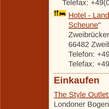
Telefax: +49(
Hotel - Land
Scheune
"
Zweibrücker 
66482 Zwei
Telefon: +4
Telefax: +4
Einkaufen
The Style Outle
Londoner Bogen