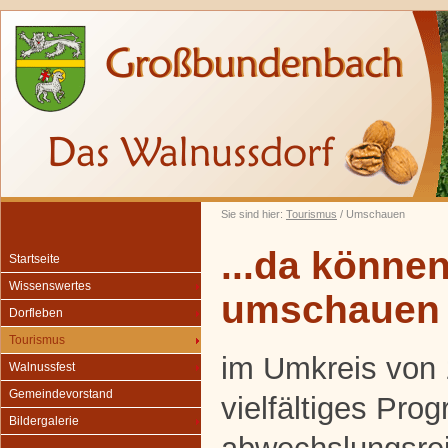
Sie sind hier:
Tourismus
/ Umschauen
...da können
Startseite
Wissenswertes
umschauen
Dorfleben
Tourismus
im Umkreis von 
Walnussfest
Gemeindevorstand
vielfältiges Pro
Bildergalerie