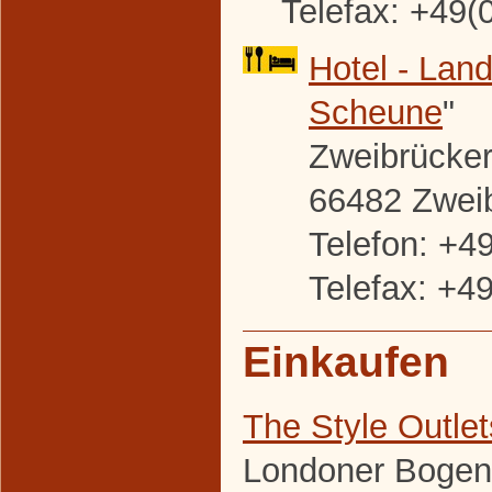
Telefax: +49(
Hotel - Land
Scheune
"
Zweibrücker 
66482 Zwei
Telefon: +4
Telefax: +4
Einkaufen
The Style Outle
Londoner Bogen