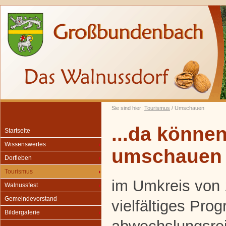
Sie sind hier:
Tourismus
/ Umschauen
...da können
Startseite
Wissenswertes
umschauen
Dorfleben
Tourismus
im Umkreis von 
Walnussfest
Gemeindevorstand
vielfältiges Pro
Bildergalerie