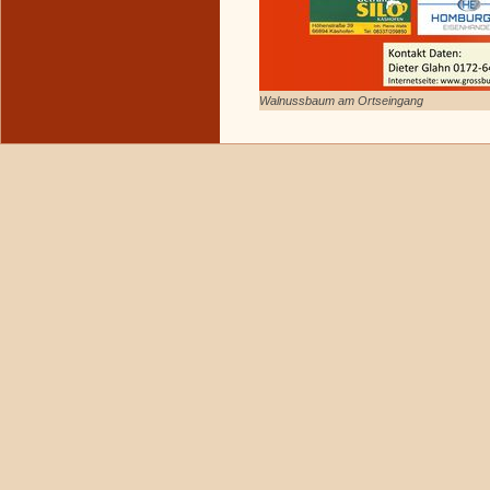
Walnussbaum am Ortseingang