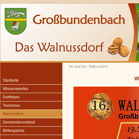
Sie sind hier: Walnussfest
W
Startseite
Wissenswertes
Dorfleben
Tourismus
Walnussfest
Gemeindevorstand
Bildergalerie