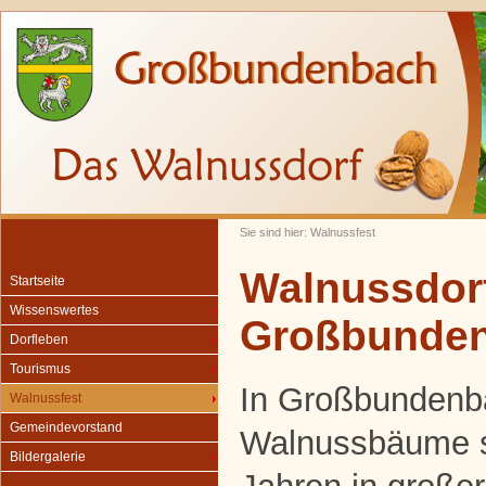
Sie sind hier: Walnussfest
Walnussdor
Startseite
Wissenswertes
Großbunde
Dorfleben
Tourismus
In Großbundenba
Walnussfest
Gemeindevorstand
Walnussbäume se
Bildergalerie