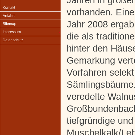
Jahren in großer
Kontakt
vorhanden. Eine
Anfahrt
Jahr 2008 erga
Sitemap
Impressum
die als traditio
Datenschutz
hinter den Häuse
Gemarkung verte
Vorfahren selekt
Sämlingsbäume.
veredelte Walnu
Großbundenbach
tiefgründige un
Muschelkalk/Le