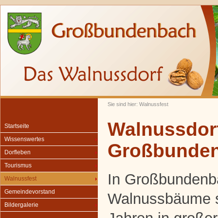
Sie sind hier: Walnussfest
Walnussdor
Startseite
Wissenswertes
Großbunde
Dorfleben
Tourismus
In Großbundenba
Walnussfest
Gemeindevorstand
Walnussbäume se
Bildergalerie