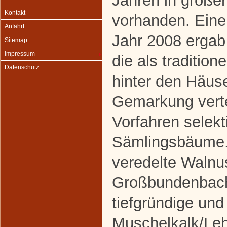
Jahren in großer
Kontakt
vorhanden. Eine
Anfahrt
Jahr 2008 erga
Sitemap
Impressum
die als traditio
Datenschutz
hinter den Häuse
Gemarkung verte
Vorfahren selekt
Sämlingsbäume.
veredelte Walnu
Großbundenbach
tiefgründige un
Muschelkalk/Le