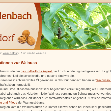
er:
Walnussfest
/ Rund um die Walnuss
ationen zur Walnuss
dizin wurde der
gesundheitliche Aspekt
der Frucht eindeutig nachgewiesen. Es gibt
hrungsmittel die so vollwertig und gesund sind wie sie.
ssen lässt sich wertvolles Öl gewinnen. In Großbundenbach haben wir
Walnussö
aftsaktion hergestellt.
belindustrie ist das Walnussholz sehr begehrt und erzielt regelmäßig als Funierhol
Dabei wird auch das Holz der mit der Walnuss verwandten Schwarznuss verwendet.
egionen wird das Holz daher auch forstwirtschaftlich angebaut. Nützliche Informa
u und Pflege
der Walnussbäume.
 Region kam die Walnuss durch die Römer. Sie war schon bei ihnen sehr geschätz