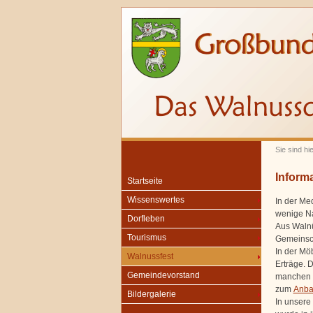
Sie sind hi
Inform
Startseite
Wissenswertes
In der Me
wenige Na
Dorfleben
Aus Walnü
Tourismus
Gemeinsch
In der Mö
Walnussfest
Erträge. 
Gemeindevorstand
manchen R
zum
Anba
Bildergalerie
In unsere