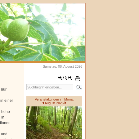
Samstag, 08. August 2026
 nur
Veranstaltungen im Monat
l
in einer
August 2026
z hohe
 In
tionen
t und