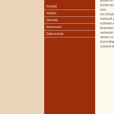
wurde in i
Eichel de
Kontakt
sein.
Anfahrt
Die Deuts
Herkunft 
Sitemap
kultiviert
Impressum
Botaniker
verbreite
Datenschutz
wieder zu
Durch
Ka
zumeist du