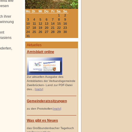
heißt wie
ewesen
Mo
Di
Mi
Do
Fr
Sa
So
1
2
h ihrer
3
4
5
6
7
8
9
ewinnung
10
11
12
13
14
15
16
17
18
19
20
21
22
23
24
25
26
27
28
29
30
ent
31
rasiens
Aktuelles
nderten,
Amtsblatt online
Zur aktuellen Ausgabe des
Amtsblattes der Verbandsgemeinde
Zweibrücken- Land zur PDF-Datei
des...
[mehr]
Gemeinderatssitzungen
zu den Protokollen
[mehr]
Was gibt es Neues
das Großbundenbacher Tagebuch