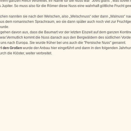
hrem ganzen Reich verbreitet. Ihr Name für die Nuss war “Jovis glans“, was soviel 
s Jupiter. So muss also für die Römer diese Nuss eine wahrhaft göttliche Frucht g
chen nannten sie nach den Welschen, also „Welschnuss“ oder dann „Walnuss“ nac
aus dem romanischen Sprachraum, wo sie dann später auch noch viel zur Fruchtg
 wurde.
 gehen davon aus, dass die Baumart vor der letzten Eiszeit auf dem ganzen Kontin
t war.Vermutlich kommt die Nuss danach aus den Bergwäldern des südlichen Vorde
 uns nach Europa. Sie wurde früher bei uns auch die "Persische Nuss" genannt.
rl den Großen
wurde der Anbau hier eingeführt und dann in den folgenden Jahrhu
rch die Klöster, weiter verbreitet.