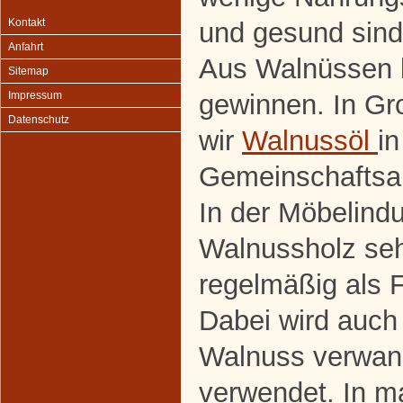
Kontakt
und gesund sind 
Anfahrt
Aus Walnüssen l
Sitemap
gewinnen. In G
Impressum
Datenschutz
wir
Walnussöl
in
Gemeinschaftsakt
In der Möbelindu
Walnussholz sehr
regelmäßig als F
Dabei wird auch 
Walnuss verwan
verwendet. In m