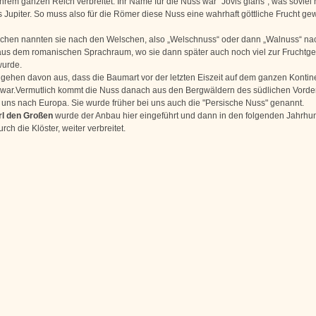
hrem ganzen Reich verbreitet. Ihr Name für die Nuss war “Jovis glans“, was soviel 
s Jupiter. So muss also für die Römer diese Nuss eine wahrhaft göttliche Frucht g
chen nannten sie nach den Welschen, also „Welschnuss“ oder dann „Walnuss“ nac
aus dem romanischen Sprachraum, wo sie dann später auch noch viel zur Fruchtg
 wurde.
 gehen davon aus, dass die Baumart vor der letzten Eiszeit auf dem ganzen Kontin
t war.Vermutlich kommt die Nuss danach aus den Bergwäldern des südlichen Vorde
 uns nach Europa. Sie wurde früher bei uns auch die "Persische Nuss" genannt.
rl den Großen
wurde der Anbau hier eingeführt und dann in den folgenden Jahrhu
rch die Klöster, weiter verbreitet.