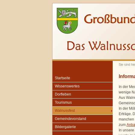
Sie sind hi
Inform
Startseite
Wissenswertes
In der Me
wenige Na
Dorfleben
Aus Walnü
Tourismus
Gemeinsch
In der Mö
Walnussfest
Erträge. 
Gemeindevorstand
manchen R
zum
Anba
Bildergalerie
In unsere