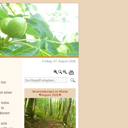
Freitag, 07. August 2026
 nur
Veranstaltungen im Monat
l
in einer
August 2026
z hohe
 In
tionen
t und