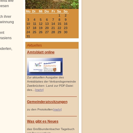
heißt wie
ewesen
Mo
Di
Mi
Do
Fr
Sa
So
1
2
h ihrer
3
4
5
6
7
8
9
ewinnung
10
11
12
13
14
15
16
17
18
19
20
21
22
23
24
25
26
27
28
29
30
ent
31
rasiens
Aktuelles
nderten,
Amtsblatt online
Zur aktuellen Ausgabe des
Amtsblattes der Verbandsgemeinde
Zweibrücken- Land zur PDF-Datei
des...
[mehr]
Gemeinderatssitzungen
zu den Protokollen
[mehr]
Was gibt es Neues
das Großbundenbacher Tagebuch