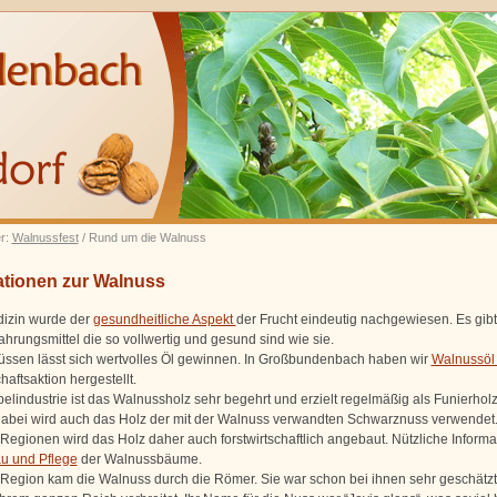
er:
Walnussfest
/ Rund um die Walnuss
ationen zur Walnuss
dizin wurde der
gesundheitliche Aspekt
der Frucht eindeutig nachgewiesen. Es gibt
hrungsmittel die so vollwertig und gesund sind wie sie.
ssen lässt sich wertvolles Öl gewinnen. In Großbundenbach haben wir
Walnussö
aftsaktion hergestellt.
belindustrie ist das Walnussholz sehr begehrt und erzielt regelmäßig als Funierhol
Dabei wird auch das Holz der mit der Walnuss verwandten Schwarznuss verwendet.
egionen wird das Holz daher auch forstwirtschaftlich angebaut. Nützliche Informa
u und Pflege
der Walnussbäume.
 Region kam die Walnuss durch die Römer. Sie war schon bei ihnen sehr geschätz