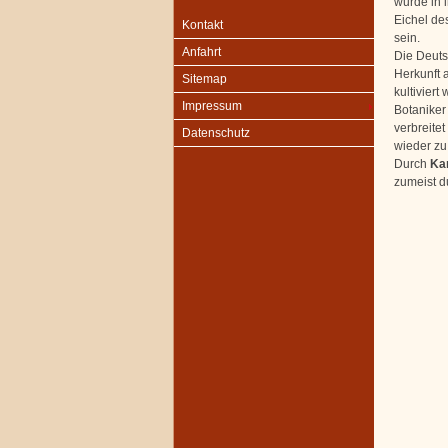
wurde in i
Eichel de
Kontakt
sein.
Anfahrt
Die Deuts
Herkunft 
Sitemap
kultiviert
Impressum
Botaniker
verbreite
Datenschutz
wieder zu
Durch
Ka
zumeist du