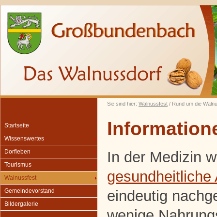
Sie sind hier:
Walnussfest
/ Rund um die Waln
Information
Startseite
Wissenswertes
Dorfleben
In der Medizin w
Tourismus
gesundheitliche
Walnussfest
eindeutig nachg
Gemeindevorstand
Bildergalerie
wenige Nahrungsm