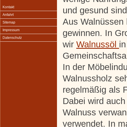
Kontakt
und gesund sind 
Anfahrt
Aus Walnüssen l
Sitemap
gewinnen. In G
Impressum
Datenschutz
wir
Walnussöl
in
Gemeinschaftsakt
In der Möbelindu
Walnussholz sehr
regelmäßig als F
Dabei wird auch 
Walnuss verwan
verwendet. In m