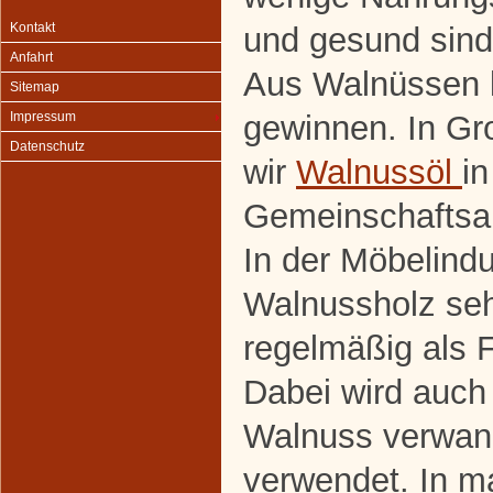
Kontakt
und gesund sind 
Anfahrt
Aus Walnüssen l
Sitemap
gewinnen. In G
Impressum
Datenschutz
wir
Walnussöl
in
Gemeinschaftsakt
In der Möbelindu
Walnussholz sehr
regelmäßig als F
Dabei wird auch 
Walnuss verwan
verwendet. In m