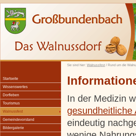
Sie sind hier:
Walnussfest
/ Rund um die Waln
Information
Startseite
Wissenswertes
Dorfleben
In der Medizin w
Tourismus
gesundheitliche
Walnussfest
eindeutig nachg
Gemeindevorstand
Bildergalerie
wenige Nahrungsm