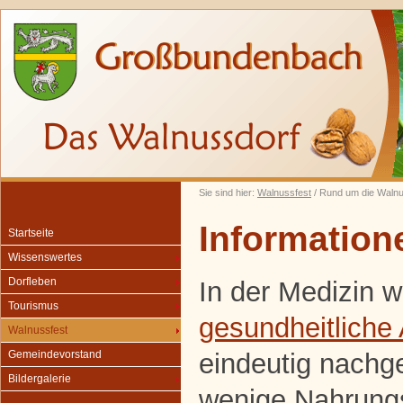
Sie sind hier:
Walnussfest
/ Rund um die Waln
Information
Startseite
Wissenswertes
Dorfleben
In der Medizin w
Tourismus
gesundheitliche
Walnussfest
eindeutig nachg
Gemeindevorstand
Bildergalerie
wenige Nahrungsm