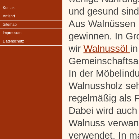
Kontakt
und gesund sind 
Anfahrt
Aus Walnüssen l
Sitemap
gewinnen. In G
Impressum
Datenschutz
wir
Walnussöl
in
Gemeinschaftsakt
In der Möbelindu
Walnussholz sehr
regelmäßig als F
Dabei wird auch 
Walnuss verwan
verwendet. In m