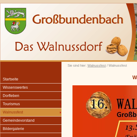
Sie sind hier:
Walnussfest
/ Walnussfest
W
Startseite
Wissenswertes
Dorfleben
Tourismus
Walnussfest
Gemeindevorstand
Bildergalerie