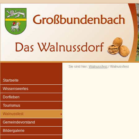
Sie sind hier:
Walnussfest
/ Walnussfest
Startseite
Wissenswertes
Dorfleben
Tourismus
Walnussfest
Gemeindevorstand
Bildergalerie