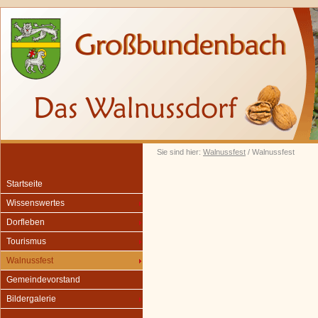
Sie sind hier:
Walnussfest
/ Walnussfest
Startseite
Wissenswertes
Dorfleben
Tourismus
Walnussfest
Gemeindevorstand
Bildergalerie