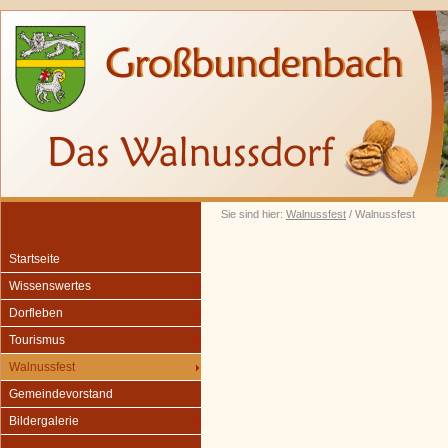
Sie sind hier:
Walnussfest
/ Walnussfest
Startseite
Wissenswertes
Dorfleben
Tourismus
Walnussfest
Gemeindevorstand
Bildergalerie