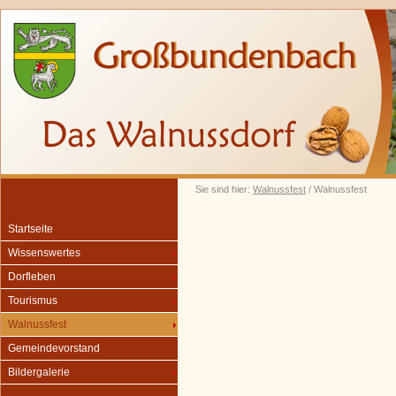
Sie sind hier:
Walnussfest
/ Walnussfest
Startseite
Wissenswertes
Dorfleben
Tourismus
Walnussfest
Gemeindevorstand
Bildergalerie