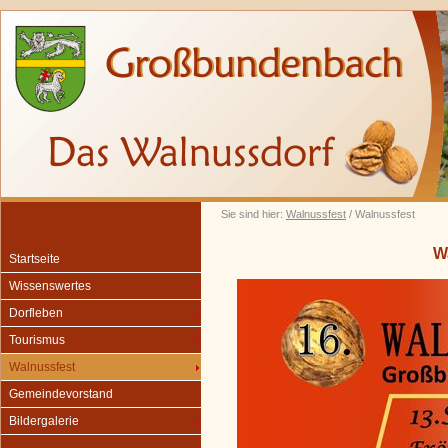
Sie sind hier:
Walnussfest
/ Walnussfest
W
Startseite
Wissenswertes
Dorfleben
Tourismus
Walnussfest
Gemeindevorstand
Bildergalerie