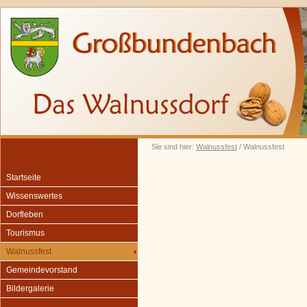
Sie sind hier:
Walnussfest
/ Walnussfest
Startseite
Wissenswertes
Dorfleben
Tourismus
Walnussfest
Gemeindevorstand
Bildergalerie