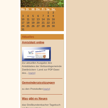
Mo
Di
Mi
Do
Fr
Sa
So
1
2
3
4
5
6
7
8
9
10
11
12
13
14
15
16
17
18
19
20
21
22
23
24
25
26
27
28
29
30
31
Aktuelles
Amtsblatt online
Zur aktuellen Ausgabe des
Amtsblattes der Verbandsgemeinde
Zweibrücken- Land zur PDF-Datei
des...
[mehr]
Gemeinderatssitzungen
zu den Protokollen
[mehr]
Was gibt es Neues
das Großbundenbacher Tagebuch