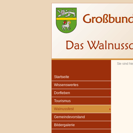
Sie sind hi
Startseite
Wissenswertes
Dorfleben
Tourismus
Walnussfest
Gemeindevorstand
Bildergalerie