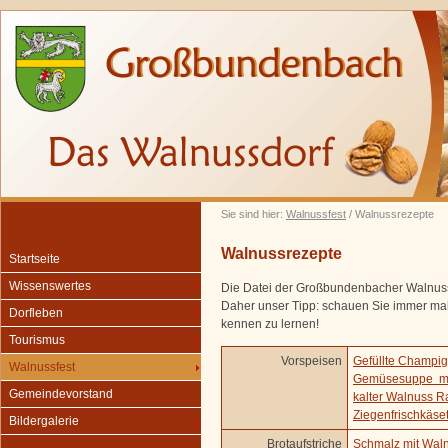
Sie sind hier:
Walnussfest
/ Walnussrezepte
Walnussrezepte
Startseite
Wissenswertes
Die Datei der Großbundenbacher Walnussr
Daher unser Tipp: schauen Sie immer mal
Dorfleben
kennen zu lernen!
Tourismus
Vorspeisen
Gefüllte Champi
Walnussfest
Gemüsesuppe mi
Gemeindevorstand
kalter Walnuss Ra
Ziegenfrischkäse
Bildergalerie
Brotaufstriche
Schmalz mit Wal