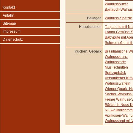
Walnussbutter
Kontakt
Bärlauch-Walnus
Anfahrt
Beilagen
Walnuss-Spätzle
Sitemap
Hauptspeisen
Tagliatelle mit 
Impressum
Lamm-Gemüse-Sp
Babypute mit Ap
Datenschutz
Schweinefilet mi
Kuchen, Gebäck
Brasilianische W
Walnusskranz
Walnusstorte
Müslischnitten
Spritzgebäck
Versunkener Kir
Walnusswaffeln
Wiener Quark- N
Sacher-Walnuss-
Feiner Walnuss-
Bärlauch-Nuss-
Nußvollkornbröt
Aprikosen-Walnu
Walnussbrot mit 