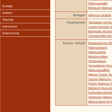
Walnussbutter
Kontakt
Bärlauch-Walnus
Anfahrt
Beilagen
Walnuss-Spätzle
Sitemap
Hauptspeisen
Tagliatelle mit 
Impressum
Lamm-Gemüse-Sp
Babypute mit Ap
Datenschutz
Schweinefilet mi
Kuchen, Gebäck
Brasilianische W
Walnusskranz
Walnusstorte
Müslischnitten
Spritzgebäck
Versunkener Kir
Walnusswaffeln
Wiener Quark- N
Sacher-Walnuss-
Feiner Walnuss-
Bärlauch-Nuss-
Nußvollkornbröt
Aprikosen-Walnu
Walnussbrot mit 