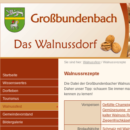
Sie sind hier:
Walnussfest
/ Walnussrezepte
Walnussrezepte
Startseite
Wissenswertes
Die Datei der Großbundenbacher Walnussr
Daher unser Tipp: schauen Sie immer mal
Dorfleben
kennen zu lernen!
Tourismus
Vorspeisen
Gefüllte Champi
Walnussfest
Gemüsesuppe mi
Gemeindevorstand
kalter Walnuss Ra
Ziegenfrischkäse
Bildergalerie
Brotaufstriche
Schmalz mit Wal