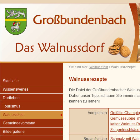
Sie sind hier:
Walnussfest
/ Walnussrezepte
Walnussrezepte
Startseite
Wissenswertes
Die Datei der Großbundenbacher Walnussr
Daher unser Tipp: schauen Sie immer mal
Dorfleben
kennen zu lernen!
Tourismus
Vorspeisen
Gefüllte Champi
Walnussfest
Gemüsesuppe mi
Gemeindevorstand
kalter Walnuss Ra
Ziegenfrischkäse
Bildergalerie
Brotaufstriche
Schmalz mit Wal