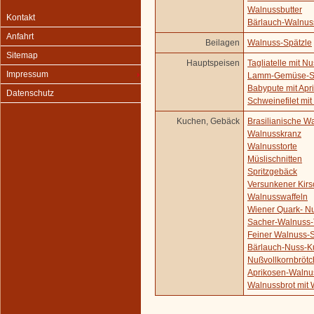
Walnussbutter
Kontakt
Bärlauch-Walnus
Anfahrt
Beilagen
Walnuss-Spätzle
Sitemap
Hauptspeisen
Tagliatelle mit 
Impressum
Lamm-Gemüse-Sp
Babypute mit Ap
Datenschutz
Schweinefilet mi
Kuchen, Gebäck
Brasilianische W
Walnusskranz
Walnusstorte
Müslischnitten
Spritzgebäck
Versunkener Kir
Walnusswaffeln
Wiener Quark- N
Sacher-Walnuss-
Feiner Walnuss-
Bärlauch-Nuss-
Nußvollkornbröt
Aprikosen-Walnu
Walnussbrot mit 