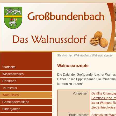
Sie sind hier:
Walnussfest
/ Walnussrezepte
Walnussrezepte
Startseite
Wissenswertes
Die Datei der Großbundenbacher Walnussr
Daher unser Tipp: schauen Sie immer mal
Dorfleben
kennen zu lernen!
Tourismus
Vorspeisen
Gefüllte Champi
Walnussfest
Gemüsesuppe mi
Gemeindevorstand
kalter Walnuss Ra
Ziegenfrischkäse
Bildergalerie
Brotaufstriche
Schmalz mit Wal