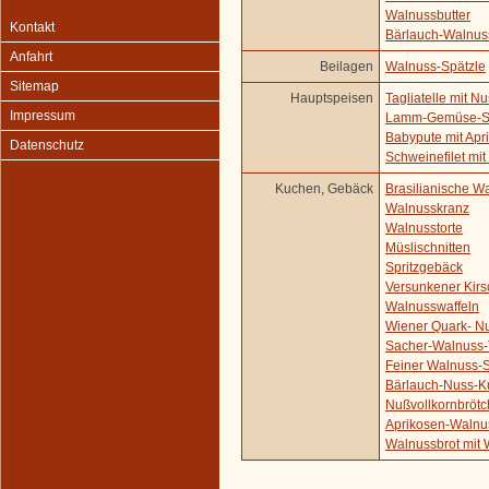
Walnussbutter
Kontakt
Bärlauch-Walnus
Anfahrt
Beilagen
Walnuss-Spätzle
Sitemap
Hauptspeisen
Tagliatelle mit 
Impressum
Lamm-Gemüse-Sp
Babypute mit Ap
Datenschutz
Schweinefilet mi
Kuchen, Gebäck
Brasilianische W
Walnusskranz
Walnusstorte
Müslischnitten
Spritzgebäck
Versunkener Kir
Walnusswaffeln
Wiener Quark- N
Sacher-Walnuss-
Feiner Walnuss-
Bärlauch-Nuss-
Nußvollkornbröt
Aprikosen-Walnu
Walnussbrot mit 