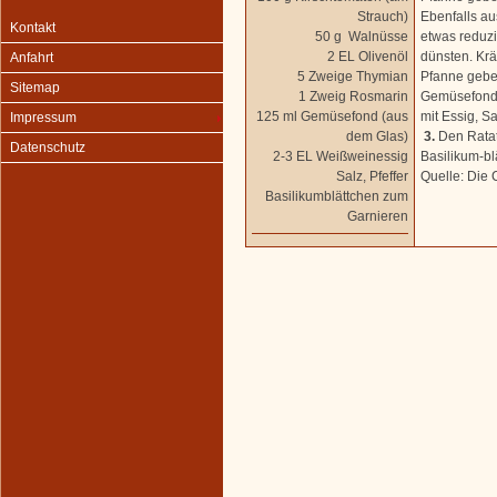
Strauch)
Ebenfalls au
Kontakt
50 g Walnüsse
etwas reduz
2 EL Olivenöl
dünsten. Krä
Anfahrt
5 Zweige Thymian
Pfanne gebe
Sitemap
1 Zweig Rosmarin
Gemüsefond 
125 ml Gemüsefond (aus
mit Essig, S
Impressum
dem Glas)
3.
Den Ratat
Datenschutz
2-3 EL Weißweinessig
Basilikum-bl
Salz, Pfeffer
Quelle: Die 
Basilikumblättchen zum
Garnieren