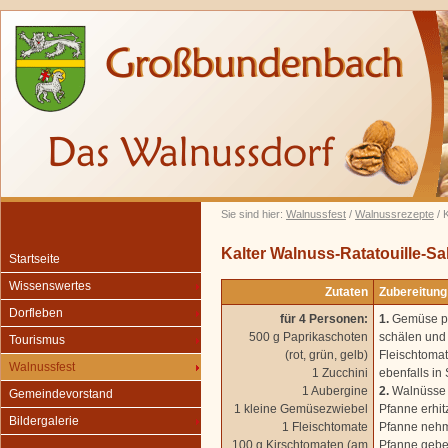
Sie sind hier:
Walnussfest
/
Walnussrezepte
/ 
Kalter Walnuss-Ratatouille-Sa
Startseite
Wissenswertes
Zutaten
Zubereitung
Dorfleben
für 4 Personen:
1.
Gemüse pu
500 g Paprikaschoten
schälen und 
Tourismus
(rot, grün, gelb)
Fleischtoma
Walnussfest
1 Zucchini
ebenfalls in
1 Aubergine
2.
Walnüsse 
Gemeindevorstand
1 kleine Gemüsezwiebel
Pfanne erhit
Bildergalerie
1 Fleischtomate
Pfanne nehme
100 g Kirschtomaten (am
Pfanne geben