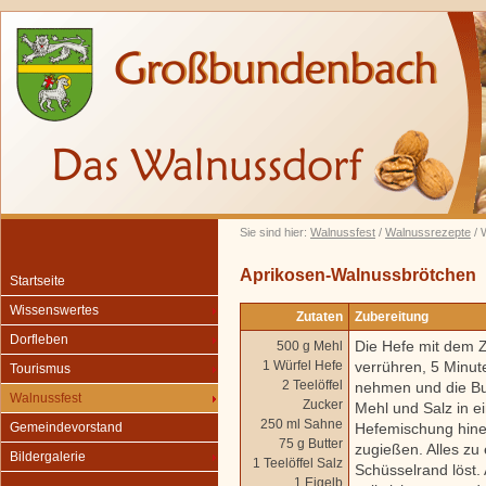
Sie sind hier:
Walnussfest
/
Walnussrezepte
/ 
Aprikosen-Walnussbrötchen
Startseite
Wissenswertes
Zutaten
Zubereitung
Dorfleben
Die Hefe mit dem 
500 g Mehl
1 Würfel Hefe
verrühren, 5 Minu
Tourismus
2 Teelöffel
nehmen und die But
Walnussfest
Zucker
Mehl und Salz in e
250 ml Sahne
Hefemischung hine
Gemeindevorstand
75 g Butter
zugießen. Alles zu 
Bildergalerie
1 Teelöffel Salz
Schüsselrand löst.
1 Eigelb