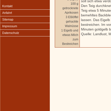
soll sich etwa verd
100 g
Den Teig durchkne
Kontakt
getrocknete
Teig etwa 5 Minute
Aprikosen
Anfahrt
bemehltes Backble
3 Eßlöffel
lassen. Das Eigelb
Sitemap
gehackte
bestreichen. Im vo
Walnüsse
Impressum
Minuten goldgelb 
1 Eigelb und
Datenschutz
Quelle: Landlust, M
etwas Milch
zum
Bestreichen