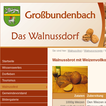
Sie sind hier:
Walnussfest
/
Walnussrezepte
/ 
Walnussbrot mit Weizenvollk
Startseite
Wissenswertes
Dorfleben
Tourismus
Walnussfest
Gemeindevorstand
Zutaten
Zubereitung
Bildergalerie
1000g Weizen
Den Weizen in