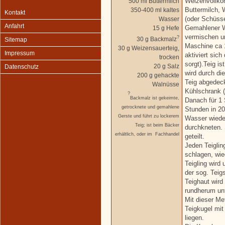
500 ml Buttermilch
Weizenvollko
350-400 ml kaltes
Buttermilch, 
Kontakt
Wasser
(oder Schüsse
Anfahrt
15 g Hefe
Gemahlener W
vermischen un
?
30 g Backmalz
Sitemap
Maschine ca 1
30 g Weizensauerteig,
Impressum
aktiviert sich
trocken
sorgt).Teig i
20 g Salz
Datenschutz
wird durch di
200 g gehackte
Teig abgedeck
Walnüsse
Kühlschrank (
?
Backmalz ist gekeimte,
Danach für 1 
getrocknete und gemahlene
Stunden in 2
Gerste und führt zu lockerem
Wasser wieder
Teig; ist beim Bäcker
durchkneten. 
erhältlich, oder im
Fachhandel
geteilt.
Jeden Teiglin
schlagen, wie
Teigling wir
der sog. Teigs
Teighaut wird
rundherum unt
Mit dieser Me
Teigkugel mit 
liegen.