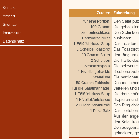
Kontakt
Zutaten
Zubereitung
Anfahrt
für eine Portion:
Den Salat pu
Sitemap
100 Gramm
Die gehackten
Ziegenfrischkäse
Den Schinkens
Impressum
1 schwarze Nuss
ausbraten.
Datenschutz
1 Eßlöffel Nuss- Sirup
Das Toastbrot
1 Scheibe Toastbrot
Das Toastbrot
10 Gramm Butter
den Ring um d
2 Scheiben
Die Hälfte de
Schinkenspeck
Die schwarze 
1 Eßlöffel gehackte
3 schöne Sche
Walnüsse
Die restliche
50 Gramm Feldsalat
Den restliche
Für die Salatmarinade:
verteilen und 
1 Eßlöffel Nuss-Sirup
Die drei schö
1 Eßlöffel Apfelessig
drapieren und 
2 Eßlöffel Walnussöl
Den Ring abh
1 Prise Salz
Das Törtchen 
Aus den angeg
den Salat träu
Den ausgebrat
gehackten, ge