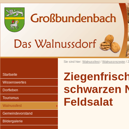
Sie sind hier:
Walnussfest
/
Walnussrezepte
/ 
Ziegenfrisc
Startseite
Wissenswertes
schwarzen 
Dorfleben
Feldsalat
Tourismus
Walnussfest
Gemeindevorstand
Bildergalerie