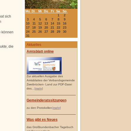
Mo
Di
Mi
Do
Fr
Sa
So
1
2
at sich
3
4
5
6
7
8
9
m
10
11
12
13
14
15
16
17
18
19
20
21
22
23
24
25
26
27
28
29
30
e können
31
Aktuelles
kte, die
Amtsblatt online
Zur aktuellen Ausgabe des
Amtsblattes der Verbandsgemeinde
Zweibrücken- Land zur PDF-Datei
des...
[mehr]
Gemeinderatssitzungen
zu den Protokollen
[mehr]
Was gibt es Neues
das Großbundenbacher Tagebuch