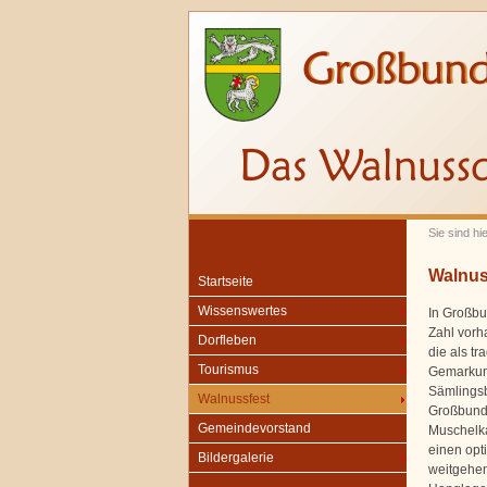
Sie sind hi
Walnus
Startseite
Wissenswertes
In Großbu
Zahl vorh
Dorfleben
die als t
Tourismus
Gemarkung
Sämlingsb
Walnussfest
Großbunde
Gemeindevorstand
Muschelka
einen opt
Bildergalerie
weitgehen