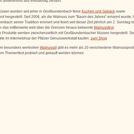
anderenorts fast vollständig zerstört.
üssen wurden seit jeher in Großbundenbach feine
Kuchen und Gebäck
sowie
ot hergestellt. Seit 2008, als die Walnuss zum "Baum des Jahres" ernannt wurde, h
bach seiner Tradition erinnert und feiert seit dieser Zeit jährlich am 2. Sonntag i
 das mittlerweile weit über die Grenzen hinaus bekannte
Walnussfest
.
e Produkte werden zwischenzeitlich mit Großbundenbacher Nüssen hergestellt. Si
kte im Internetshop der Pfälzer Genusswerkstatt
kaufen
.
zum Shop
m besonders wertvollen
Walnussöl
gibt es mehr als 20 verschiedene Walnussprodu
dem Themenfest probiert und gekauft werden können.