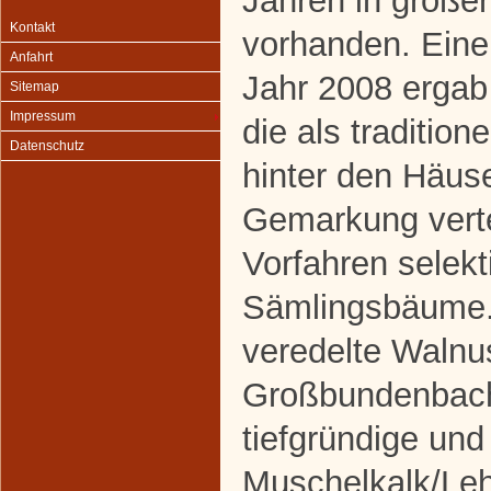
Jahren in großer
Kontakt
vorhanden. Eine
Anfahrt
Jahr 2008 erga
Sitemap
Impressum
die als traditio
Datenschutz
hinter den Häuse
Gemarkung verte
Vorfahren selekt
Sämlingsbäume.
veredelte Walnu
Großbundenbach
tiefgründige un
Muschelkalk/Le