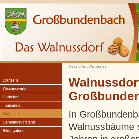
Sie sind hier: Walnussfest
Walnussdor
Startseite
Wissenswertes
Großbunde
Dorfleben
Tourismus
In Großbundenba
Walnussfest
Gemeindevorstand
Walnussbäume se
Bildergalerie