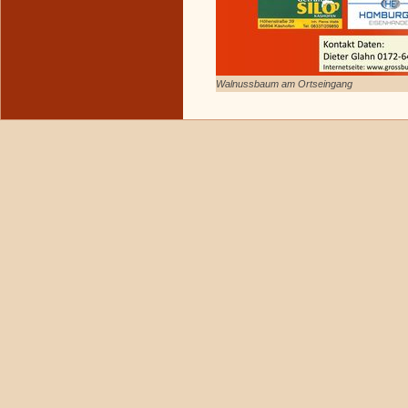
Walnussbaum am Ortseingang