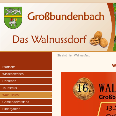
Sie sind hier: Walnussfest
W
Startseite
Wissenswertes
Dorfleben
Tourismus
Walnussfest
Gemeindevorstand
Bildergalerie