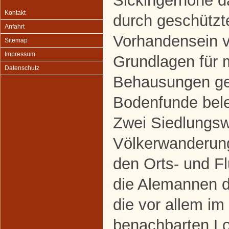
Sickingerhöhe da
Kontakt
durch geschützt
Anfahrt
Vorhandensein v
Sitemap
Impressum
Grundlagen für 
Datenschutz
Behausungen ge
Bodenfunde bele
Zwei Siedlungsw
Völkerwanderung
den Orts- und F
die Alemannen d
die vor allem im
benachbarten L