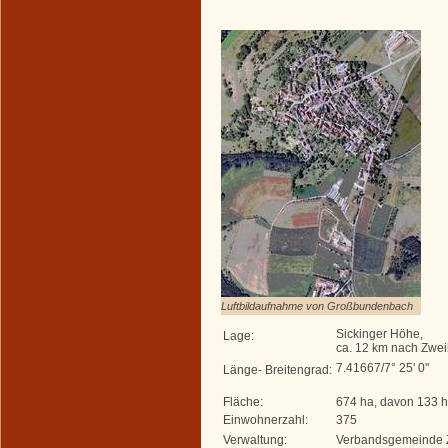
Luftbildaufnahme von Großbundenbach
Sickinger Höhe,
Lage:
ca. 12 km nach Zwe
7.41667/7° 25' 0"
Länge- Breitengrad:
Fläche:
674 ha, davon 133 
Einwohnerzahl:
375
Verwaltung:
Verbandsgemeinde 