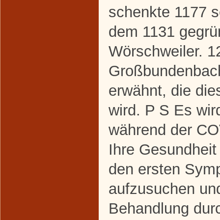
schenkte 1177 s
dem 1131 gegrün
Wörschweiler. 1
Großbundenbache
erwähnt, die die
wird. P S Es wir
während der C
Ihre Gesundheit
den ersten Symp
aufzusuchen un
Behandlung dur