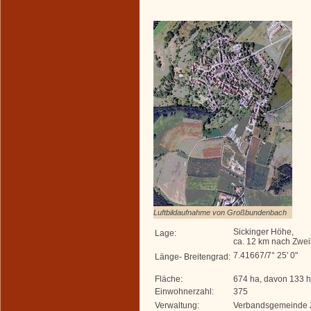
Luftbildaufnahme von Großbundenbach
Sickinger Höhe,
Lage:
ca. 12 km nach Zwe
7.41667/7° 25' 0"
Länge- Breitengrad:
Fläche:
674 ha, davon 133 
Einwohnerzahl:
375
Verwaltung:
Verbandsgemeinde 