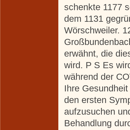
schenkte 1177 s
dem 1131 gegrün
Wörschweiler. 1
Großbundenbache
erwähnt, die die
wird. P S Es wir
während der C
Ihre Gesundheit
den ersten Symp
aufzusuchen un
Behandlung dur