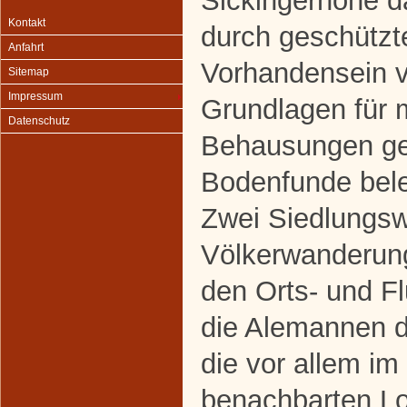
Sickingerhöhe da
Kontakt
durch geschützt
Anfahrt
Vorhandensein v
Sitemap
Impressum
Grundlagen für 
Datenschutz
Behausungen ge
Bodenfunde bele
Zwei Siedlungsw
Völkerwanderung
den Orts- und F
die Alemannen d
die vor allem im
benachbarten L