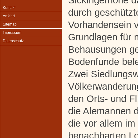
Sickingerhöhe da
Kontakt
durch geschützt
Anfahrt
Vorhandensein v
Sitemap
Impressum
Grundlagen für 
Datenschutz
Behausungen ge
Bodenfunde bele
Zwei Siedlungsw
Völkerwanderung
den Orts- und F
die Alemannen d
die vor allem im
benachbarten L