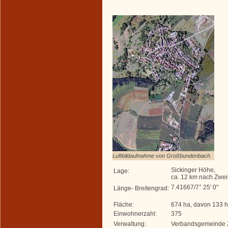
Luftbildaufnahme von Großbundenbach
Sickinger Höhe,
Lage:
ca. 12 km nach Zwe
7.41667/7° 25' 0"
Länge- Breitengrad:
Fläche:
674 ha, davon 133 
Einwohnerzahl:
375
Verwaltung:
Verbandsgemeinde 