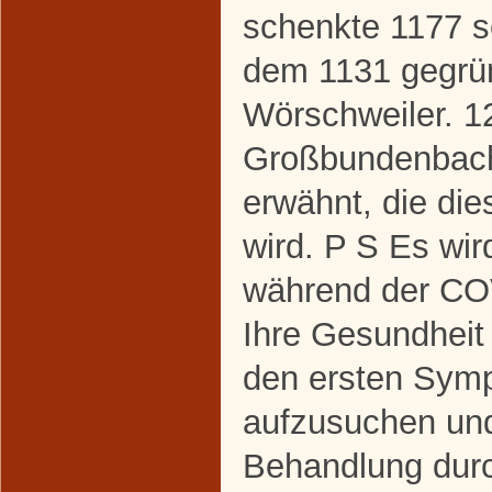
schenkte 1177 s
dem 1131 gegrün
Wörschweiler. 1
Großbundenbache
erwähnt, die die
wird. P S Es wir
während der C
Ihre Gesundheit
den ersten Symp
aufzusuchen un
Behandlung dur