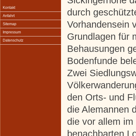
Sickingerhöhe da
Kontakt
durch geschützt
Anfahrt
Vorhandensein v
Sitemap
Impressum
Grundlagen für 
Datenschutz
Behausungen ge
Bodenfunde bele
Zwei Siedlungsw
Völkerwanderung
den Orts- und F
die Alemannen d
die vor allem im
benachbarten L