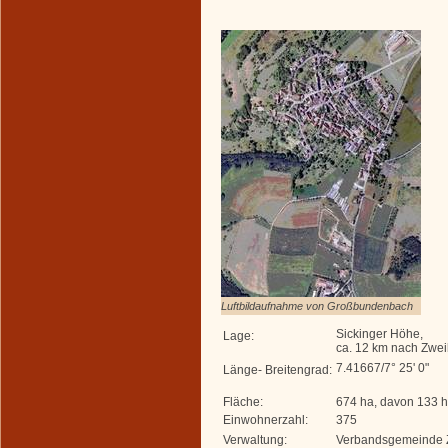
Luftbildaufnahme von Großbundenbach
Sickinger Höhe,
Lage:
ca. 12 km nach Zwe
7.41667/7° 25' 0"
Länge- Breitengrad:
Fläche:
674 ha, davon 133 
Einwohnerzahl:
375
Verwaltung:
Verbandsgemeinde 