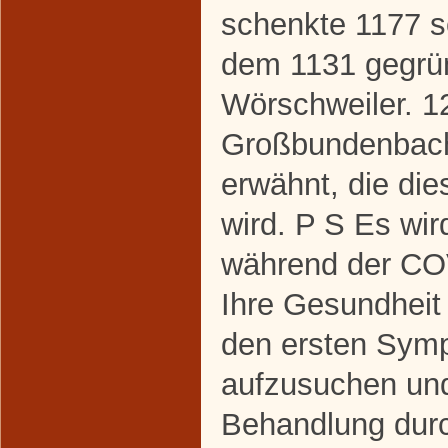
schenkte 1177 s
dem 1131 gegrün
Wörschweiler. 1
Großbundenbache
erwähnt, die die
wird. P S Es wir
während der C
Ihre Gesundheit
den ersten Symp
aufzusuchen un
Behandlung dur