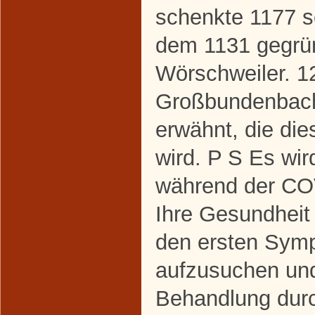
schenkte 1177 s
dem 1131 gegrün
Wörschweiler. 1
Großbundenbache
erwähnt, die die
wird. P S Es wir
während der C
Ihre Gesundheit
den ersten Symp
aufzusuchen un
Behandlung dur