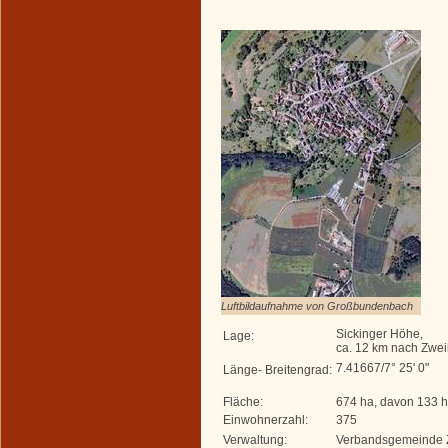
Luftbildaufnahme von Großbundenbach
Sickinger Höhe,
Lage:
ca. 12 km nach Zwe
7.41667/7° 25' 0"
Länge- Breitengrad:
Fläche:
674 ha, davon 133 
Einwohnerzahl:
375
Verwaltung:
Verbandsgemeinde 