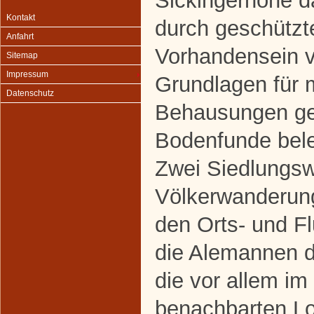
Sickingerhöhe da
Kontakt
durch geschützt
Anfahrt
Vorhandensein v
Sitemap
Impressum
Grundlagen für 
Datenschutz
Behausungen ge
Bodenfunde bele
Zwei Siedlungsw
Völkerwanderung
den Orts- und F
die Alemannen d
die vor allem im
benachbarten L