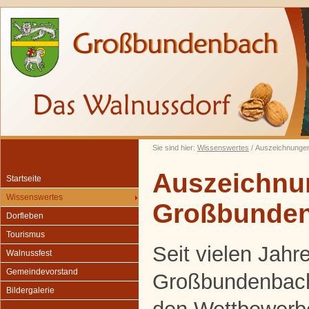
Sie sind hier:
Wissenswertes
/ Auszeichnunge
Auszeichnu
Startseite
Wissenswertes
Großbunde
Dorfleben
Tourismus
Seit vielen Jah
Walnussfest
Gemeindevorstand
Großbundenbach 
Bildergalerie