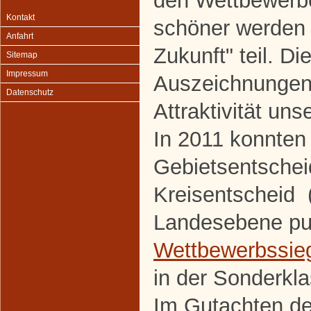
den Wettbewerbe
Kontakt
schöner werden 
Anfahrt
Zukunft" teil. Di
Sitemap
Impressum
Auszeichnungen
Datenschutz
Attraktivität uns
In 2011 konnten
Gebietsentscheid
Kreisentscheid (
Landesebene pun
Wettbewerbssie
in der Sonderkla
Im Gutachten der