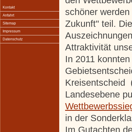
den Wettbewerbe
Kontakt
schöner werden 
Anfahrt
Zukunft" teil. Di
Sitemap
Impressum
Auszeichnungen
Datenschutz
Attraktivität uns
In 2011 konnten
Gebietsentscheid
Kreisentscheid (
Landesebene pun
Wettbewerbssie
in der Sonderkla
Im Gutachten der