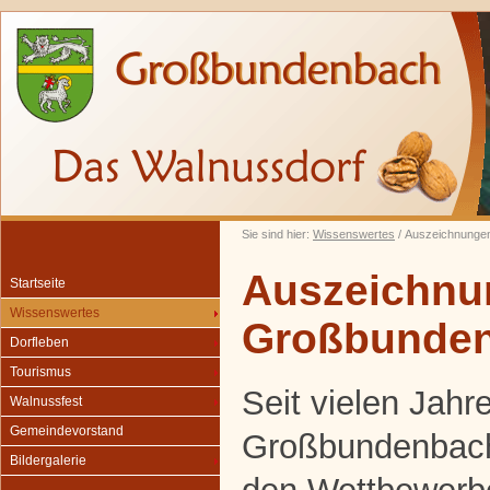
Sie sind hier:
Wissenswertes
/ Auszeichnunge
Auszeichnu
Startseite
Wissenswertes
Großbunde
Dorfleben
Tourismus
Seit vielen Jah
Walnussfest
Gemeindevorstand
Großbundenbach 
Bildergalerie