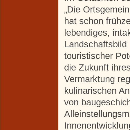
„Die Ortsgemei
hat schon frühze
lebendiges, inta
Landschaftsbild
touristischer Pote
die Zukunft ihres
Vermarktung reg
kulinarischen A
von baugeschich
Alleinstellungs
Innenentwicklung