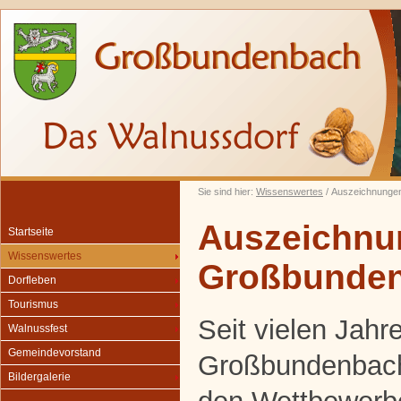
Sie sind hier:
Wissenswertes
/ Auszeichnunge
Auszeichnu
Startseite
Wissenswertes
Großbunde
Dorfleben
Tourismus
Seit vielen Jah
Walnussfest
Gemeindevorstand
Großbundenbach 
Bildergalerie