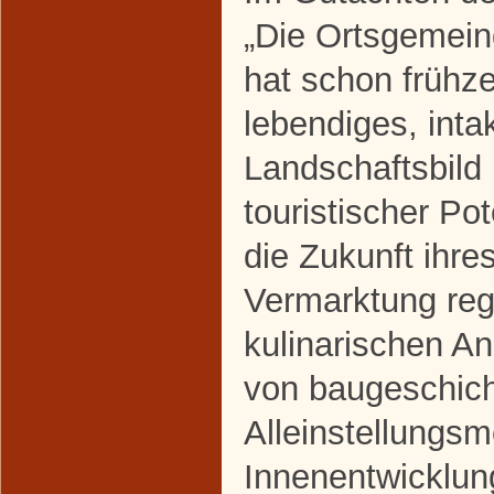
„Die Ortsgemei
hat schon frühze
lebendiges, inta
Landschaftsbild
touristischer Pote
die Zukunft ihres
Vermarktung reg
kulinarischen A
von baugeschich
Alleinstellungs
Innenentwicklung