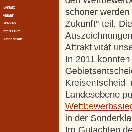
den Wettbewerbe
Kontakt
schöner werden 
Anfahrt
Zukunft" teil. Di
Sitemap
Impressum
Auszeichnungen
Datenschutz
Attraktivität uns
In 2011 konnten
Gebietsentscheid
Kreisentscheid (
Landesebene pun
Wettbewerbssie
in der Sonderkla
Im Gutachten der