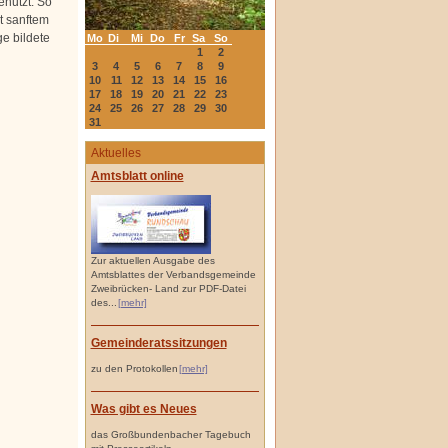
enutzt. So
t sanftem
e bildete
Mo
Di
Mi
Do
Fr
Sa
So
1
2
3
4
5
6
7
8
9
10
11
12
13
14
15
16
17
18
19
20
21
22
23
24
25
26
27
28
29
30
31
Aktuelles
Amtsblatt online
Zur aktuellen Ausgabe des
Amtsblattes der Verbandsgemeinde
Zweibrücken- Land zur PDF-Datei
des...
[mehr]
Gemeinderatssitzungen
zu den Protokollen
[mehr]
Was gibt es Neues
das Großbundenbacher Tagebuch