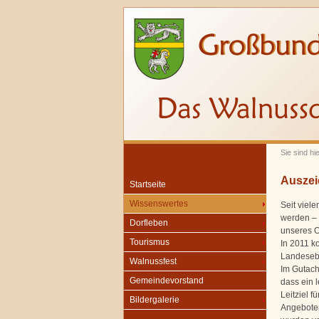
Sie sind hi
Ausze
Startseite
Wissenswertes
Seit viel
werden – U
Dorfleben
unseres O
Tourismus
In 2011 k
Landeseb
Walnussfest
Im Gutach
Gemeindevorstand
dass ein l
Leitziel f
Bildergalerie
Angeboten