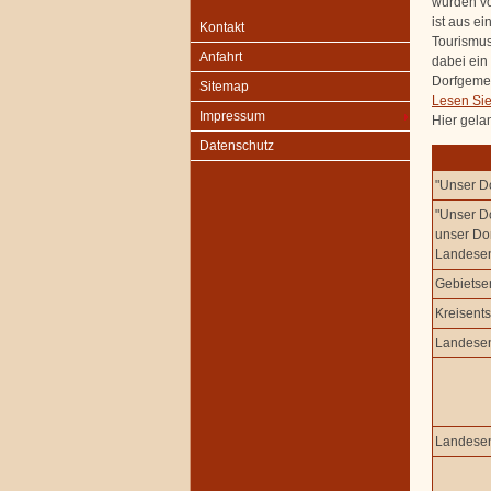
wurden vor
ist aus e
Kontakt
Tourismus
Anfahrt
dabei ein
Dorfgemei
Sitemap
Lesen Sie
Impressum
Hier gela
Datenschutz
"Unser Do
"Unser Do
unser Dor
Landesen
Gebietse
Kreisent
Landesen
Landesen