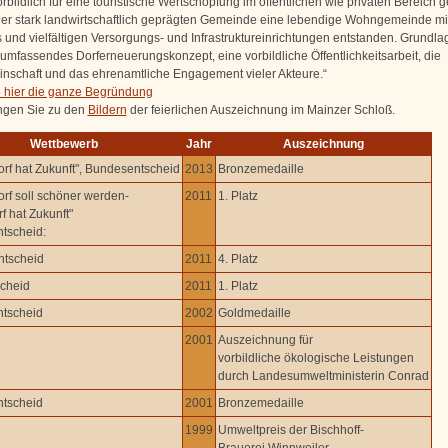
bildlich für eine touristische Wertschöpfung im öffentlichen wie privaten Bereich g
iner stark landwirtschaftlich geprägten Gemeinde eine lebendige Wohngemeinde mi
 und vielfältigen Versorgungs- und Infrastruktureinrichtungen entstanden. Grundlag
 umfassendes Dorferneuerungskonzept, eine vorbildliche Öffentlichkeitsarbeit, die
nschaft und das ehrenamtliche Engagement vieler Akteure.“
 hier die ganze Begründung
ngen Sie zu den
Bildern
der feierlichen Auszeichnung im Mainzer Schloß.
Wettbewerb
Jahr
Auszeichnung
rf hat Zukunft", Bundesentscheid
2013
Bronzemedaille
rf soll schöner werden-
2011
1. Platz
f hat Zukunft"
tscheid:
ntscheid
2011
4. Platz
scheid
2011
1. Platz
tscheid
2002
Goldmedaille
2001
Auszeichnung für
vorbildliche ökologische Leistungen
durch Landesumweltministerin Conrad
tscheid
2001
Bronzemedaille
1999
Umweltpreis der Bischhoff-
Brauerei Winnweiler