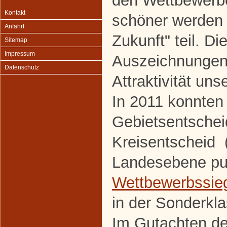
den Wettbewerbe
Kontakt
schöner werden 
Anfahrt
Zukunft" teil. Di
Sitemap
Impressum
Auszeichnungen
Datenschutz
Attraktivität uns
In 2011 konnten
Gebietsentscheid
Kreisentscheid (
Landesebene pun
Wettbewerbssie
in der Sonderkla
Im Gutachten der