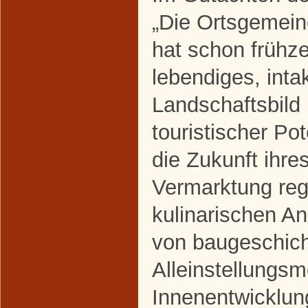
„Die Ortsgemei
hat schon frühze
lebendiges, inta
Landschaftsbild
touristischer Pote
die Zukunft ihres
Vermarktung reg
kulinarischen A
von baugeschich
Alleinstellungs
Innenentwicklung