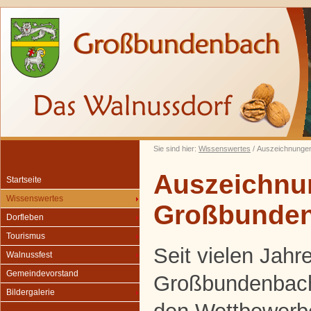
Sie sind hier:
Wissenswertes
/ Auszeichnunge
Auszeichnu
Startseite
Wissenswertes
Großbunde
Dorfleben
Tourismus
Seit vielen Jah
Walnussfest
Gemeindevorstand
Großbundenbach 
Bildergalerie