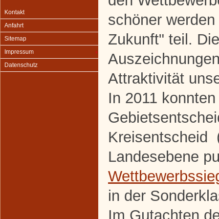
den Wettbewerbe
Kontakt
schöner werden 
Anfahrt
Zukunft" teil. Di
Sitemap
Impressum
Auszeichnungen
Datenschutz
Attraktivität uns
In 2011 konnten
Gebietsentscheid
Kreisentscheid (
Landesebene pun
Wettbewerbssie
in der Sonderkla
Im Gutachten der