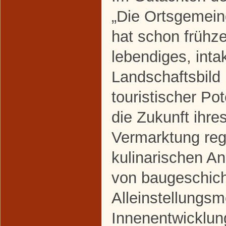
„Die Ortsgemei
hat schon frühze
lebendiges, inta
Landschaftsbild
touristischer Pote
die Zukunft ihres
Vermarktung reg
kulinarischen A
von baugeschich
Alleinstellungs
Innenentwicklung