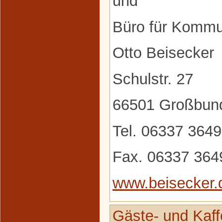
und
Büro für Kommu
Otto Beisecker
Schulstr. 27
66501 Großbun
Tel. 06337 364
Fax. 06337 364
www.beisecker.
Gäste- und Kaf