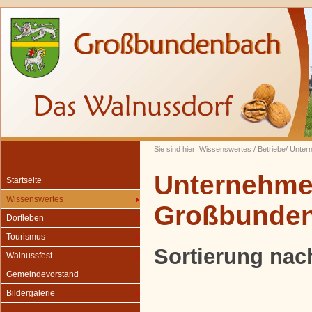
Sie sind hier:
Wissenswertes
/ Betriebe/ Unte
Unternehmen
Startseite
Wissenswertes
Großbunde
Dorfleben
Tourismus
Sortierung nac
Walnussfest
Gemeindevorstand
Bildergalerie