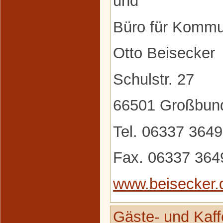
und
Büro für Kommu
Otto Beisecker
Schulstr. 27
66501 Großbun
Tel. 06337 364
Fax. 06337 364
www.beisecker.
Gäste- und Kaf