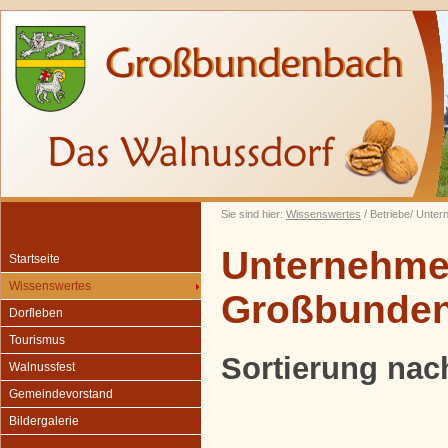
Sie sind hier:
Wissenswertes
/ Betriebe/ Unte
Unternehmen
Startseite
Wissenswertes
Großbunde
Dorfleben
Tourismus
Sortierung nac
Walnussfest
Gemeindevorstand
Bildergalerie