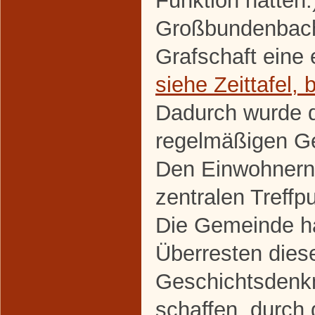
Funktion hatten.
Großbundenbach 
Grafschaft eine 
siehe Zeittafel, 
Dadurch wurde 
regelmäßigen G
Den Einwohnern
zentralen Treffp
Die Gemeinde ha
Überresten dies
Geschichtsdenk
schaffen, durch 