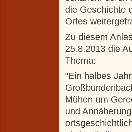
die Geschichte 
Ortes weitergetr
Zu diesem Anlas
25.8.2013 die A
Thema:
"Ein halbes Jahr
Großbundenbach
Mühen um Gerech
und Annäherung
ortsgeschichtli