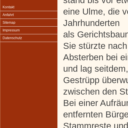
stand bis vor et
Kontakt
eine Ulme, die v
Anfahrt
Jahrhunderten
Sitemap
Impressum
als Gerichtsbau
Datenschutz
Sie stürzte nach
Absterben bei e
und lag seitdem
Gestrüpp überwu
zwischen den St
Bei einer Aufrä
entfernten Bürge
Stammreste und 