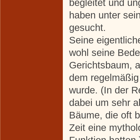
begleitet und un
haben unter sei
gesucht.
Seine eigentlic
wohl seine Bede
Gerichtsbaum, a
dem regelmäßig 
wurde. (In der R
dabei um sehr a
Bäume, die oft be
Zeit eine mytho