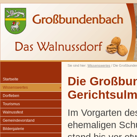
Sie sind hier:
Wissenswertes
/ Die Großbunde
Die Großbu
Startseite
Wissenswertes
Gerichtsul
Dorfleben
Tourismus
Im Vorgarten de
Walnussfest
Gemeindevorstand
ehemaligen Sch
Bildergalerie