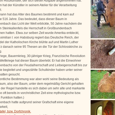
en Holzkünstler, der sich dieser Aufgabe angenommen hat.
hat der Künstler in seinem Atelier für die Verarbeitung
t.
ann hat das Alter des Baumes bestimmt und kam auf
e 516 Jahre. Das bedeutet, dass dieser Baum in
nbach das Licht der Welt erblickte, 50 Jahre nachdem die
n Steinkallenfels die Herrschaft in Großbundenbach
n hatten. Etwa zur selben Zeit wurde Amerika entdeckt,
ximilian I. von Habsburg regiert das Deutsche Reich, der
el der Katholischen Kirche blühte auf und Martin Luther
rz danach seine 95 Thesen an die Tür der Schlosskirche zu
g.
riege, Bauernkrieg, 30-jähriger Krieg, Französiche Revolution
Weltkriege hat dieser Baum überlebt. Er hat die Einwohner
nbachs von der Feudalherrschaft und Leibeigenschaft bis zur
e begleitet und ungezählte Schulkinder haben unter seiner
atten gesucht.
entliche Bestimmung war aber wohl seine Bedeutung als
aum, also der Baum, unter dem regelmäßig Gericht gehalten
n der Regel handelte es sich dabei um sehr alte und markante
 oft bereits in vorchristlicher Zeit eine mythologische bzw.
 Funktion hatten.)
nbach hatte aufgrund seiner Grafschaft eine eigene
rkeit,
tafel, bzw. Dorfchronik.