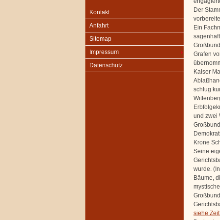
engagiert
Der Stamm 
Kontakt
vorbereite
Anfahrt
Ein Fachm
sagenhaft
Sitemap
Großbunde
Impressum
Grafen vo
übernomme
Datenschutz
Kaiser Ma
Ablaßhand
schlug ku
Wittenber
Erbfolgek
und zwei 
Großbunde
Demokrati
Krone Sch
Seine eig
Gerichtsb
wurde. (I
Bäume, die
mystische
Großbunde
Gerichtsba
siehe Zeit