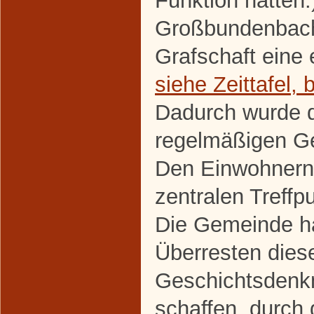
Funktion hatten.
Großbundenbach 
Grafschaft eine 
siehe Zeittafel, 
Dadurch wurde 
regelmäßigen G
Den Einwohnern
zentralen Treffp
Die Gemeinde ha
Überresten dies
Geschichtsdenk
schaffen, durch 