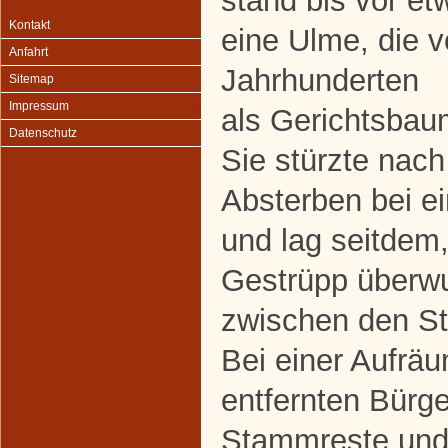
stand bis vor et
Kontakt
eine Ulme, die v
Anfahrt
Jahrhunderten
Sitemap
Impressum
als Gerichtsbau
Datenschutz
Sie stürzte nach
Absterben bei e
und lag seitdem
Gestrüpp überwu
zwischen den St
Bei einer Aufrä
entfernten Bürge
Stammreste und 