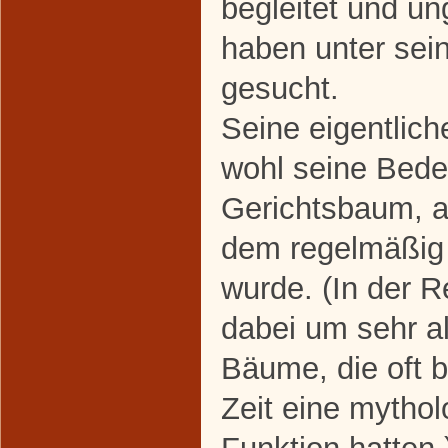
begleitet und un
haben unter sei
gesucht.
Seine eigentlic
wohl seine Bede
Gerichtsbaum, a
dem regelmäßig 
wurde. (In der R
dabei um sehr a
Bäume, die oft be
Zeit eine mytho