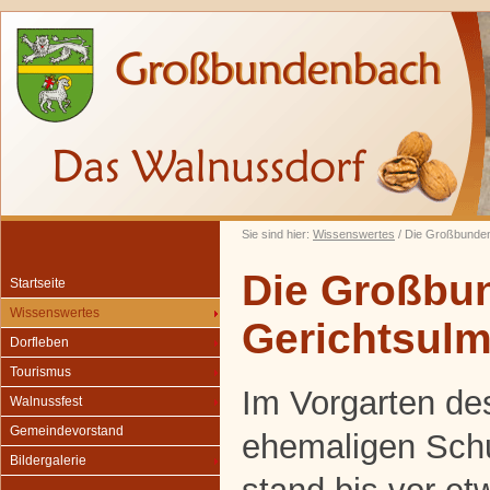
Sie sind hier:
Wissenswertes
/ Die Großbunde
Die Großbu
Startseite
Wissenswertes
Gerichtsul
Dorfleben
Tourismus
Im Vorgarten de
Walnussfest
Gemeindevorstand
ehemaligen Sch
Bildergalerie