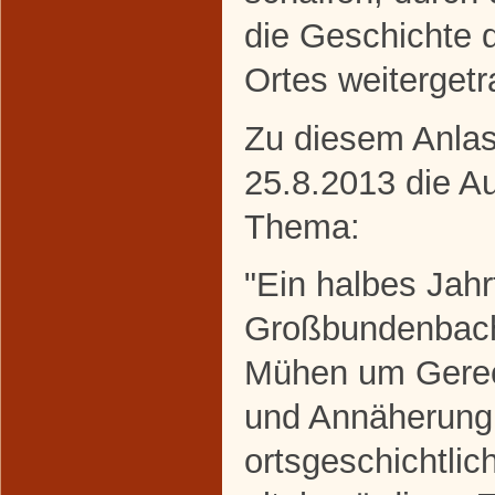
die Geschichte 
Ortes weitergetr
Zu diesem Anlas
25.8.2013 die A
Thema:
"Ein halbes Jahr
Großbundenbach
Mühen um Gerech
und Annäherung
ortsgeschichtli