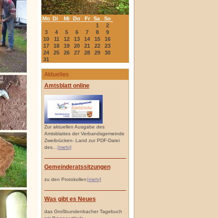
Mo
Di
Mi
Do
Fr
Sa
So
1
2
3
4
5
6
7
8
9
10
11
12
13
14
15
16
17
18
19
20
21
22
23
24
25
26
27
28
29
30
31
Aktuelles
Amtsblatt online
Zur aktuellen Ausgabe des
Amtsblattes der Verbandsgemeinde
Zweibrücken- Land zur PDF-Datei
des...
[mehr]
Gemeinderatssitzungen
zu den Protokollen
[mehr]
Was gibt es Neues
das Großbundenbacher Tagebuch