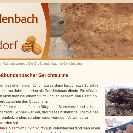
er:
Wissenswertes
/ Die Großbundenbacher Gerichtsulme
oßbundenbacher Gerichtsulme
ten des ehemaligen Schulhauses stand bis vor etwa 15 Jahren
, die vor Jahrhunderten als Gerichtsbaum diente. Sie stürzte
m Absterben bei einem Sturm und lag seitdem, von Gestrüpp
rt, zwischen den Sträuchern.
 Aufräumaktion entfernten Bürger die Stammreste und sicherten
erreste. Schnell war klar, das dieses historische Überbleibsel
 Brennholz enden, sondern einer würdigen Verwendung
werden sollte.
rma Holzart von Erwin Würth
aus Petersbächel fand man einen