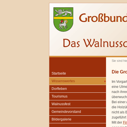
Sie sind hi
Die Gr
Startseite
Wissenswertes
Im Vorgar
eine Ulme
Dorfleben
nach ihre
Tourismus
überwuche
Bei einer
Walnussfest
die Holzüb
Gemeindevorstand
nicht als
zugeführt 
Bildergalerie
Mit der
Fi