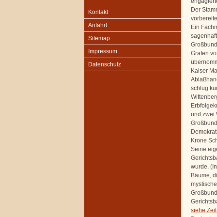
engagiert
Der Stamm 
Kontakt
vorbereite
Anfahrt
Ein Fachm
sagenhaft
Sitemap
Großbunde
Impressum
Grafen vo
übernomme
Datenschutz
Kaiser Ma
Ablaßhand
schlug ku
Wittenber
Erbfolgek
und zwei 
Großbunde
Demokrati
Krone Sch
Seine eig
Gerichtsb
wurde. (I
Bäume, die
mystische
Großbunde
Gerichtsba
siehe Zeit