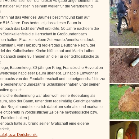
en Holzkünstler, der sich dieser Aufgabe angenommen hat.
hat der Künstler in seinem Atelier für die Verarbeitung
t.
ann hat das Alter des Baumes bestimmt und kam auf
e 516 Jahre. Das bedeutet, dass dieser Baum in
nbach das Licht der Welt erblickte, 50 Jahre nachdem die
n Steinkallenfels die Herrschaft in Großbundenbach
n hatten. Etwa zur selben Zeit wurde Amerika entdeckt,
ximilian I. von Habsburg regiert das Deutsche Reich, der
el der Katholischen Kirche blühte auf und Martin Luther
rz danach seine 95 Thesen an die Tür der Schlosskirche zu
g.
riege, Bauernkrieg, 30-jähriger Krieg, Französiche Revolution
Weltkriege hat dieser Baum überlebt. Er hat die Einwohner
nbachs von der Feudalherrschaft und Leibeigenschaft bis zur
e begleitet und ungezählte Schulkinder haben unter seiner
atten gesucht.
entliche Bestimmung war aber wohl seine Bedeutung als
aum, also der Baum, unter dem regelmäßig Gericht gehalten
n der Regel handelte es sich dabei um sehr alte und markante
 oft bereits in vorchristlicher Zeit eine mythologische bzw.
 Funktion hatten.)
nbach hatte aufgrund seiner Grafschaft eine eigene
rkeit,
tafel, bzw. Dorfchronik.