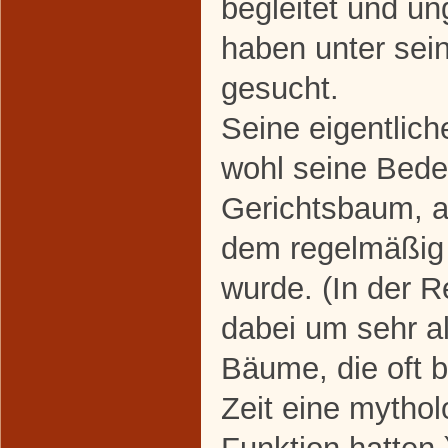
begleitet und un
haben unter sei
gesucht.
Seine eigentlic
wohl seine Bede
Gerichtsbaum, a
dem regelmäßig 
wurde. (In der R
dabei um sehr a
Bäume, die oft be
Zeit eine mytho