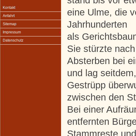
stand bis vor et
Kontakt
eine Ulme, die v
Anfahrt
Jahrhunderten
Sitemap
Impressum
als Gerichtsbau
Datenschutz
Sie stürzte nach
Absterben bei e
und lag seitdem
Gestrüpp überwu
zwischen den St
Bei einer Aufrä
entfernten Bürge
Stammreste und 