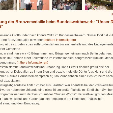
«
hung der Bronzemedaille beim Bundeswettbewerb: "Unser D
t"
emeinde Großbundenbach konnte 2013 im Bundeswettbewerb: "Unser Dorf hat Zuk
eine Bronzemedaille gewinnen.
(nähere Informationen)
folg ist das Ergebnis des außerordentlichen Zusammenhalts und des Engagements
eser Gemeinde.
nuar sind nun etwa 45 Bürgerinnen und Bürger gemeinsam nach Berlin gefahren.
n sie im Rahmen einer Feierstunde im Internationalen Kongresszentrum die Medai
ngenommen.
(nähere Informationen)
sminister für Landwirtschaft und Ernährung Hans-Peter Friedrich gratulierte der
nbacher Delegation zu ihrem Sieg und bezeichnete die Dörfer "das Herz und die
ichen Raumes. Außerdem versprach er, Großbundenbach einen Besuch beim näch
st abzustatten.
stagsabgeordnete Anita Schäfer aus Saalstadt war ebenfalls bei der Preisverleihu
t wurde neben der Urkunde eine etwa 40 cm große Plakette mit ländlichen Symbol
rogramm war auch der Besuch auf der "Grünen Woche", der weltweit größten Mess
, Landwirtschaft und Gartenbau, ein Empfang in der Rheinland-Pfälzischen
rtretung und dem Bundestag.