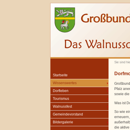
Sie sind hi
Dorfmo
Startseite
Wissenswertes
Großbund
Pfalz ane
Dorfleben
sowie die
Tourismus
Was ist D
Walnussfest
So wie ein
Gemeindevorstand
erneuern,
außerhalb
Bildergalerie
die aktive