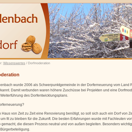
er:
Wissenswertes
/ Dorfmoderation
deration
enbach wurde 2006 als Schwerpunktgemeinde in der Dorferneuerung vom Land R
rkannt. Damit verbunden waren höhere Zuschüsse bei Projekten und eine Dorfmod
 Weiterführung des Dorfentwicklungsplans.
orferneuerung?
 Haus von Zeit zu Zeit eine Renovierung benötigt, so soll sich auch ein Dorf von Zei
 um fit zu bleiben für die Zukunft. Die besten Erfahrungen wurde mit Fachleuten vo
 gemacht, die diesen Prozess neutral und von außen begleiten. Besonders wichtig 
 Bürgerbeteiligung.