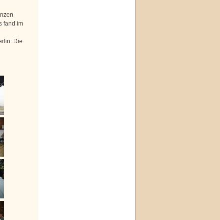
anzen
s fand im
rlin. Die