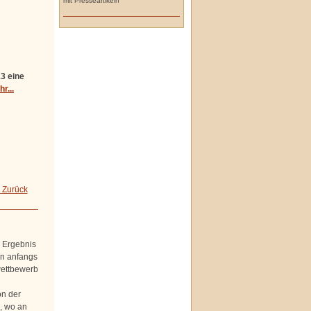
mit Presseartikeln
3 eine
r...
 Zurück
r Ergebnis
on anfangs
wettbewerb
on der
, wo an