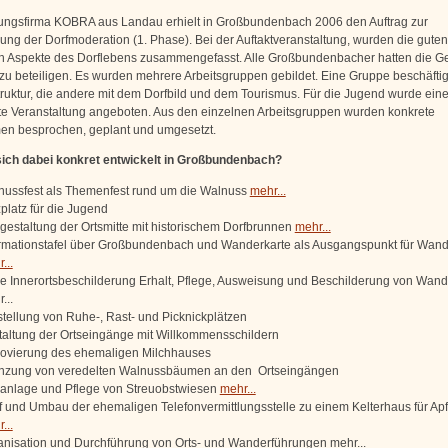
ungsfirma KOBRA aus Landau erhielt in Großbundenbach 2006 den Auftrag zur
ung der Dorfmoderation (1. Phase). Bei der Auftaktveranstaltung, wurden die gute
n Aspekte des Dorflebens zusammengefasst. Alle Großbundenbacher hatten die G
v zu beteiligen. Es wurden mehrere Arbeitsgruppen gebildet. Eine Gruppe beschäftigt
struktur, die andere mit dem Dorfbild und dem Tourismus. Für die Jugend wurde ein
e Veranstaltung angeboten. Aus den einzelnen Arbeitsgruppen wurden konkrete
n besprochen, geplant und umgesetzt.
ich dabei konkret entwickelt in Großbundenbach?
nussfest als Themenfest rund um die Walnuss
mehr...
platz für die Jugend
estaltung der Ortsmitte mit historischem Dorfbrunnen
mehr...
ormationstafel über Großbundenbach und Wanderkarte als Ausgangspunkt für Wan
...
e Innerortsbeschilderung Erhalt, Pflege, Ausweisung und Beschilderung von Wa
...
tellung von Ruhe-, Rast- und Picknickplätzen
altung der Ortseingänge mit Willkommensschildern
ovierung des ehemaligen Milchhauses
anzung von veredelten Walnussbäumen an den Ortseingängen
anlage und Pflege von Streuobstwiesen
mehr...
 und Umbau der ehemaligen Telefonvermittlungsstelle zu einem Kelterhaus für Apf
...
nisation und Durchführung von Orts- und Wanderführungen mehr...