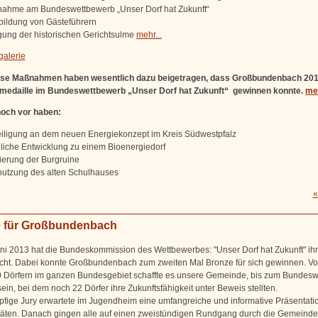
lnahme am Bundeswettbewerb „Unser Dorf hat Zukunft“
bildung von Gästeführern
ung der historischen Gerichtsulme
mehr...
galerie
iese Maßnahmen haben wesentlich dazu beigetragen, dass Großbundenbach 201
medaille im Bundeswettbewerb „Unser Dorf hat Zukunft“ gewinnen konnte.
meh
noch vor haben:
eiligung an dem neuen Energiekonzept im Kreis Südwestpfalz
iche Entwicklung zu einem Bioenergiedorf
ierung der Burgruine
utzung des alten Schulhauses
«
 für Großbundenbach
ni 2013 hat die Bundeskommission des Wettbewerbes: "Unser Dorf hat Zukunft" ih
licht. Dabei konnte Großbundenbach zum zweiten Mal Bronze für sich gewinnen. V
 Dörfern im ganzen Bundesgebiet schaffte es unsere Gemeinde, bis zum Bundes
ein, bei dem noch 22 Dörfer ihre Zukunftsfähigkeit unter Beweis stellten.
pfige Jury erwartete im Jugendheim eine umfangreiche und informative Präsentati
itäten. Danach gingen alle auf einen zweistündigen Rundgang durch die Gemeinde