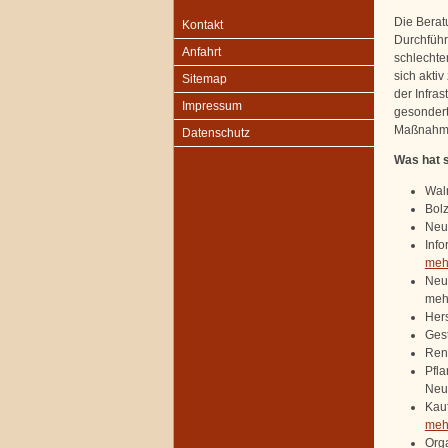
Die Berat
Kontakt
Durchführ
Anfahrt
schlechte
sich akti
Sitemap
der Infra
Impressum
gesondert
Maßnahme
Datenschutz
Was hat s
Wal
Bolz
Neug
Inf
mehr
Neu
mehr
Hers
Gest
Ren
Pfl
Neu
Kauf
mehr
Orga