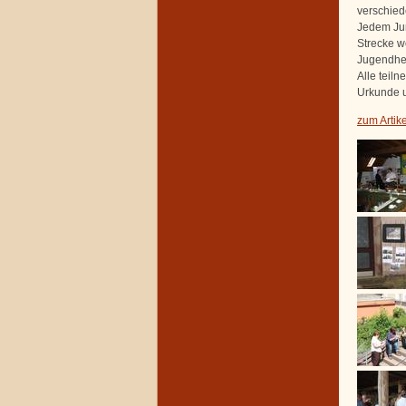
verschied
Jedem Jur
Strecke w
Jugendhei
Alle teil
Urkunde u
zum Artik