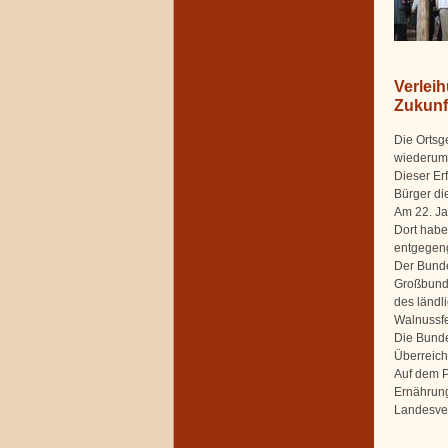
Verlei
Zukunf
Die Ortsg
wiederum 
Dieser Er
Bürger di
Am 22. Ja
Dort habe
entgege
Der Bunde
Großbunde
des ländl
Walnussfe
Die Bunde
Überreich
Auf dem P
Ernährung
Landesve