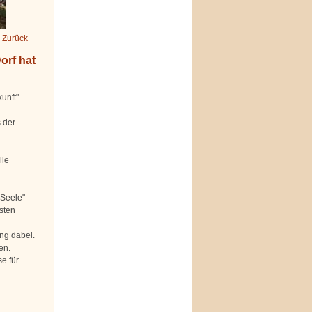
 Zurück
orf hat
unft"
 der
lle
 Seele"
sten
ng dabei.
en.
e für