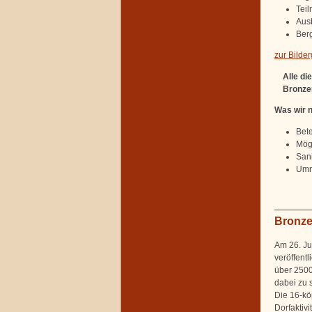
Tei
Aus
Berg
zur Bilder
Alle d
Bronze
Was wir 
Bet
Mögl
San
Umn
Bronze
Am 26. Ju
veröffent
über 2500
dabei zu s
Die 16-kö
Dorfaktiv