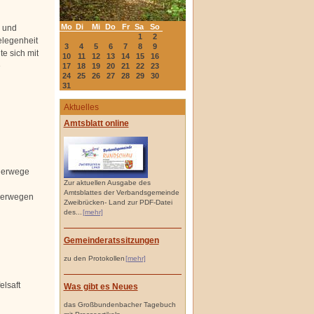
Mo
Di
Mi
Do
Fr
Sa
So
n und
1
2
elegenheit
3
4
5
6
7
8
9
e sich mit
10
11
12
13
14
15
16
e
17
18
19
20
21
22
23
24
25
26
27
28
29
30
31
Aktuelles
Amtsblatt online
derwege
Zur aktuellen Ausgabe des
Amtsblattes der Verbandsgemeinde
nderwegen
Zweibrücken- Land zur PDF-Datei
des...
[mehr]
Gemeinderatssitzungen
zu den Protokollen
[mehr]
elsaft
Was gibt es Neues
das Großbundenbacher Tagebuch