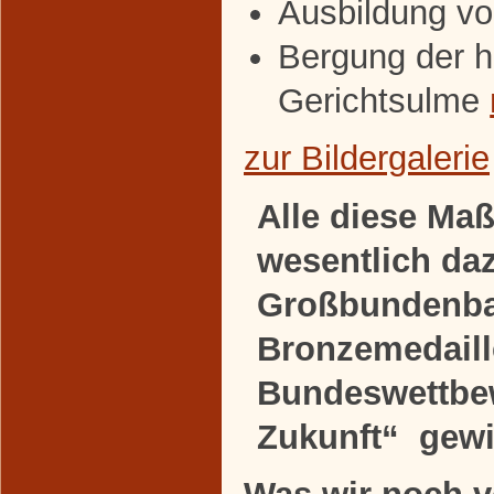
Ausbildung vo
Bergung der h
Gerichtsulme
zur Bildergalerie
Alle diese M
wesentlich da
Großbundenba
Bronzemedaill
Bundeswettbew
Zukunft“ gew