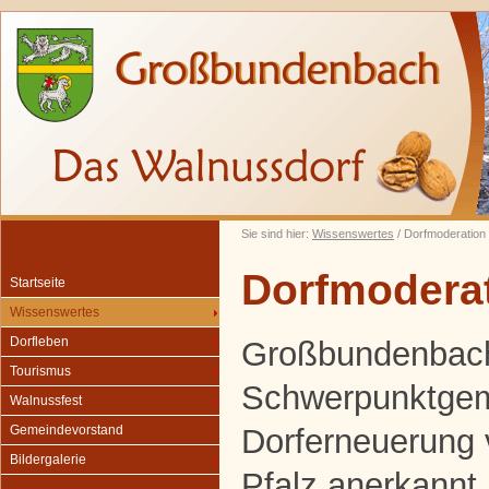
Sie sind hier:
Wissenswertes
/ Dorfmoderation
Dorfmodera
Startseite
Wissenswertes
Dorfleben
Großbundenbach
Tourismus
Schwerpunktgem
Walnussfest
Dorferneuerung
Gemeindevorstand
Bildergalerie
Pfalz anerkannt