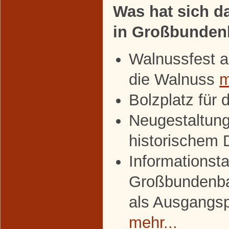
Was hat sich da
in Großbunden
Walnussfest a
die Walnuss
m
Bolzplatz für 
Neugestaltung
historischem
Informationsta
Großbundenba
als Ausgangs
mehr...