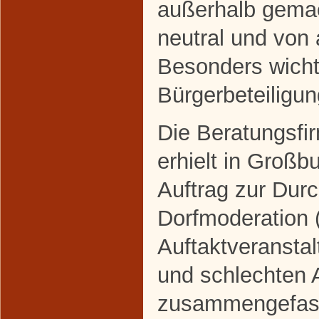
außerhalb gemac
neutral und von 
Besonders wichti
Bürgerbeteiligun
Die Beratungsf
erhielt in Groß
Auftrag zur Dur
Dorfmoderation (
Auftaktveranstal
und schlechten 
zusammengefass