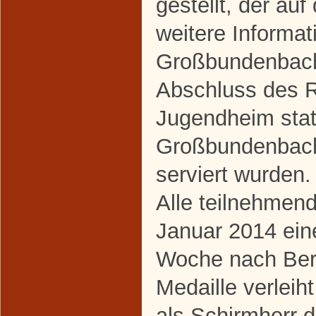
gestellt, der au
weitere Informat
Großbundenbach 
Abschluss des 
Jugendheim stat
Großbundenbache
serviert wurden.
Alle teilnehmend
Januar 2014 ein
Woche nach Berl
Medaille verleih
als Schirmherr 